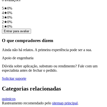
5
★
0
%
4
★
0
%
3
★
0
%
2
★
0
%
1
★
0
%
Entrar para avaliar
O que compradores dizem
Ainda não há relatos. A primeira experiência pode ser a sua.
Apoio de engenharia
Dúvida sobre aplicação, substrato ou rendimento? Fale com um
especialista antes de fechar o pedido.
Solicitar suporte
Categorias relacionadas
quimicos
Rastreamento recomendado pelo
sitemap principal
.