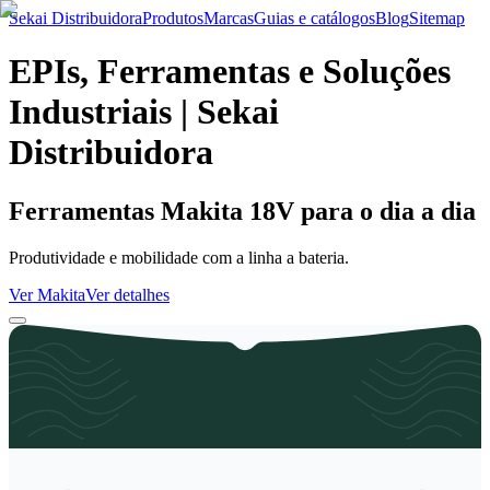
Sekai Distribuidora
Produtos
Marcas
Guias e catálogos
Blog
Sitemap
EPIs, Ferramentas e Soluções
Industriais | Sekai
Distribuidora
Ferramentas Makita 18V para o dia a dia
Produtividade e mobilidade com a linha a bateria.
Ver Makita
Ver detalhes