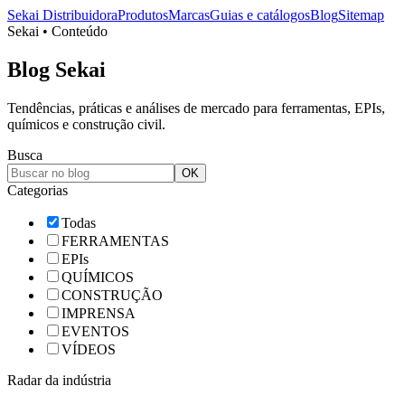
Sekai Distribuidora
Produtos
Marcas
Guias e catálogos
Blog
Sitemap
Sekai • Conteúdo
Blog Sekai
Tendências, práticas e análises de mercado para ferramentas, EPIs,
químicos e construção civil.
Busca
OK
Categorias
Todas
FERRAMENTAS
EPIs
QUÍMICOS
CONSTRUÇÃO
IMPRENSA
EVENTOS
VÍDEOS
Radar da indústria