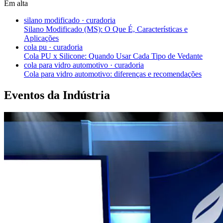
Em alta
silano modificado
·
curadoria
Silano Modificado (MS): O Que É, Características e
Aplicações
cola pu
·
curadoria
Cola PU x Silicone: Quando Usar Cada Tipo de Vedante
cola para vidro automotivo
·
curadoria
Cola para vidro automotivo: diferenças e recomendações
Eventos da Indústria