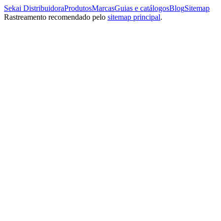
Sekai Distribuidora
Produtos
Marcas
Guias e catálogos
Blog
Sitemap
Rastreamento recomendado pelo
sitemap principal
.