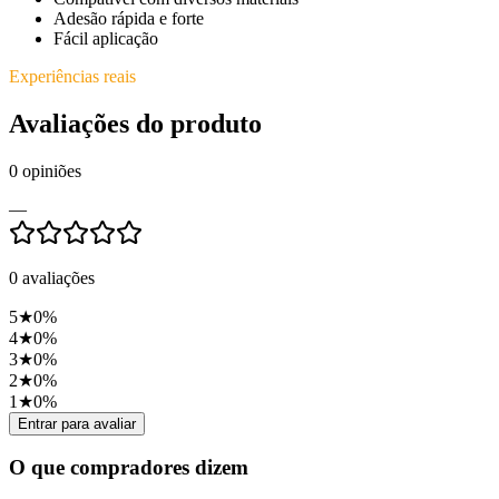
Adesão rápida e forte
Fácil aplicação
Experiências reais
Avaliações do produto
0
opiniões
—
0
avaliações
5
★
0
%
4
★
0
%
3
★
0
%
2
★
0
%
1
★
0
%
Entrar para avaliar
O que compradores dizem