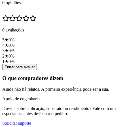
0
opiniões
—
0
avaliações
5
★
0
%
4
★
0
%
3
★
0
%
2
★
0
%
1
★
0
%
Entrar para avaliar
O que compradores dizem
Ainda não há relatos. A primeira experiência pode ser a sua.
Apoio de engenharia
Dúvida sobre aplicação, substrato ou rendimento? Fale com um
especialista antes de fechar o pedido.
Solicitar suporte