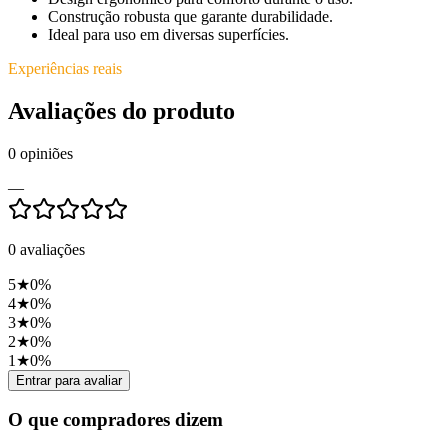
Construção robusta que garante durabilidade.
Ideal para uso em diversas superfícies.
Experiências reais
Avaliações do produto
0
opiniões
—
0
avaliações
5
★
0
%
4
★
0
%
3
★
0
%
2
★
0
%
1
★
0
%
Entrar para avaliar
O que compradores dizem