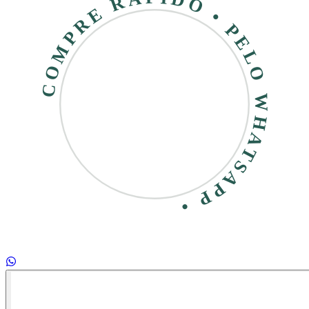
COMPRE RÁPIDO • PELO WHATSAPP •