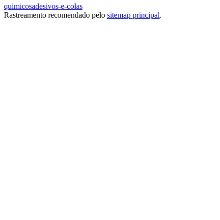
quimicos
adesivos-e-colas
Rastreamento recomendado pelo
sitemap principal
.