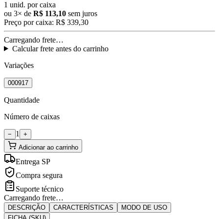
1
unid. por caixa
ou
3
× de
R$ 113,10
sem juros
Preço por caixa:
R$ 339,30
Carregando frete…
Calcular frete antes do carrinho
Variações
000917
Quantidade
Número de caixas
1
−
+
Adicionar ao carrinho
Entrega SP
Compra segura
Suporte técnico
Carregando frete…
DESCRIÇÃO
CARACTERÍSTICAS
MODO DE USO
FICHA (SKU)