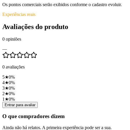
Os pontos comerciais serão exibidos conforme o cadastro evoluir.
Experiências reais
Avaliações do produto
0
opiniões
—
0
avaliações
5
★
0
%
4
★
0
%
3
★
0
%
2
★
0
%
1
★
0
%
Entrar para avaliar
O que compradores dizem
Ainda não há relatos. A primeira experiência pode ser a sua.