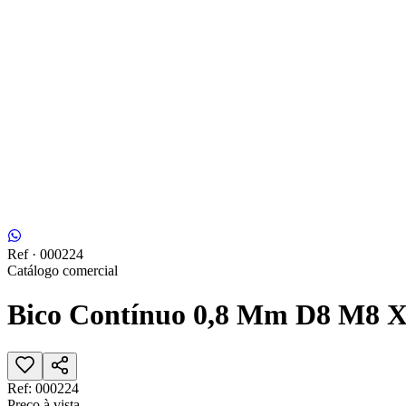
Ref ·
000224
Catálogo comercial
Bico Contínuo 0,8 Mm D8 M8 X
Ref:
000224
Preço à vista