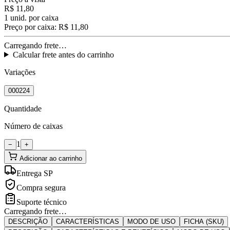
R$ 11,80
1
unid. por caixa
Preço por caixa:
R$ 11,80
Carregando frete…
Calcular frete antes do carrinho
Variações
000224
Quantidade
Número de caixas
1
−
+
Adicionar ao carrinho
Entrega SP
Compra segura
Suporte técnico
Carregando frete…
DESCRIÇÃO
CARACTERÍSTICAS
MODO DE USO
FICHA (SKU)