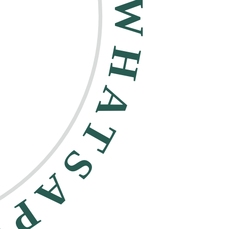
HATSAPP •