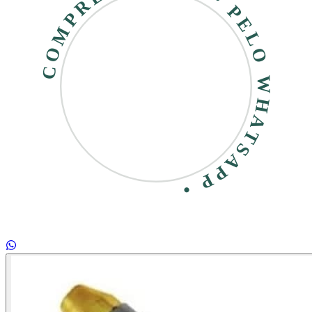
COMPRE RÁPIDO • PELO WHATSAPP •