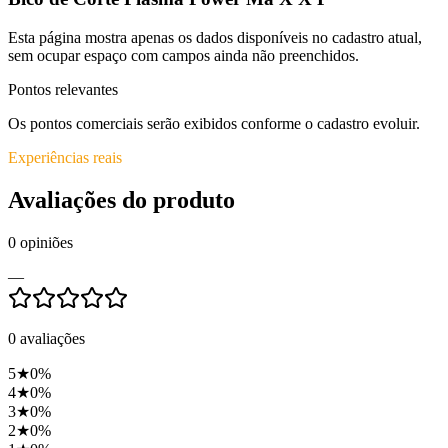
Esta página mostra apenas os dados disponíveis no cadastro atual,
sem ocupar espaço com campos ainda não preenchidos.
Pontos relevantes
Os pontos comerciais serão exibidos conforme o cadastro evoluir.
Experiências reais
Avaliações do produto
0
opiniões
—
0
avaliações
5
★
0
%
4
★
0
%
3
★
0
%
2
★
0
%