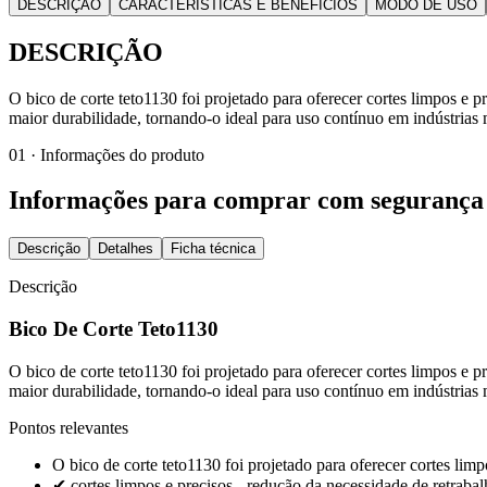
DESCRIÇÃO
CARACTERÍSTICAS E BENEFÍCIOS
MODO DE USO
DESCRIÇÃO
O bico de corte teto1130 foi projetado para oferecer cortes limpos e p
maior durabilidade, tornando-o ideal para uso contínuo em indústrias m
01 · Informações do produto
Informações para comprar com segurança
Descrição
Detalhes
Ficha técnica
Descrição
Bico De Corte Teto1130
O bico de corte teto1130 foi projetado para oferecer cortes limpos e p
maior durabilidade, tornando-o ideal para uso contínuo em indústrias m
Pontos relevantes
O bico de corte teto1130 foi projetado para oferecer cortes lim
✔ cortes limpos e precisos - redução da necessidade de retrabal