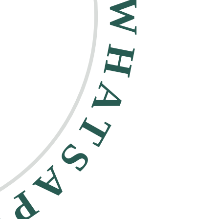
HATSAPP •