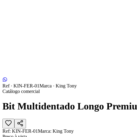
Ref ·
KIN-FER-01
Marca ·
King Tony
Catálogo comercial
Bit Multidentado Longo Prem
Ref:
KIN-FER-01
Marca:
King Tony
Preço à vista