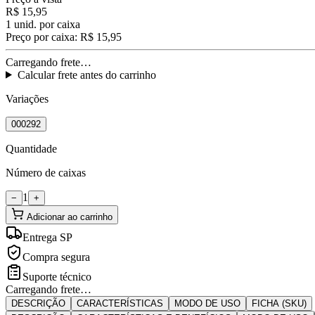
R$ 15,95
1
unid. por caixa
Preço por caixa:
R$ 15,95
Carregando frete…
Calcular frete antes do carrinho
Variações
000292
Quantidade
Número de caixas
1
−
+
Adicionar ao carrinho
Entrega SP
Compra segura
Suporte técnico
Carregando frete…
DESCRIÇÃO
CARACTERÍSTICAS
MODO DE USO
FICHA (SKU)