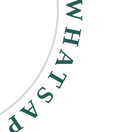
HATSAPP •