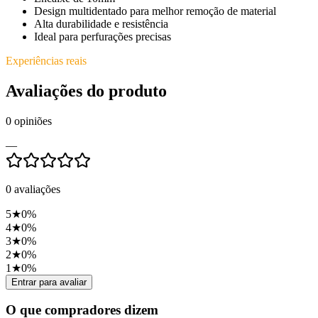
Design multidentado para melhor remoção de material
Alta durabilidade e resistência
Ideal para perfurações precisas
Experiências reais
Avaliações do produto
0
opiniões
—
0
avaliações
5
★
0
%
4
★
0
%
3
★
0
%
2
★
0
%
1
★
0
%
Entrar para avaliar
O que compradores dizem