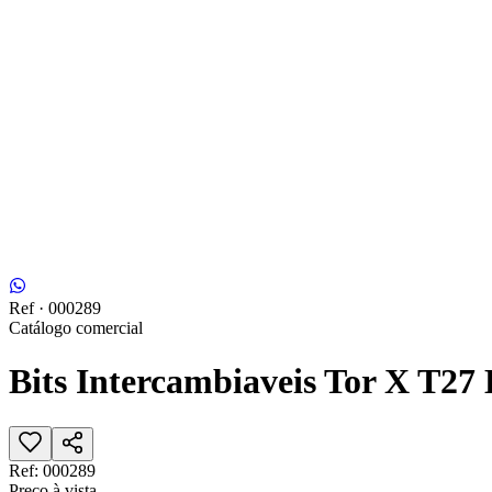
Ref ·
000289
Catálogo comercial
Bits Intercambiaveis Tor X T27
Ref:
000289
Preço à vista