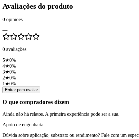
Avaliações do produto
0
opiniões
—
0
avaliações
5
★
0
%
4
★
0
%
3
★
0
%
2
★
0
%
1
★
0
%
Entrar para avaliar
O que compradores dizem
Ainda não há relatos. A primeira experiência pode ser a sua.
Apoio de engenharia
Dúvida sobre aplicação, substrato ou rendimento? Fale com um especia