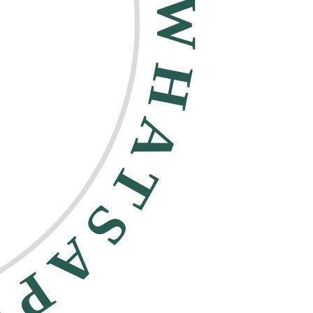
HATSAPP •