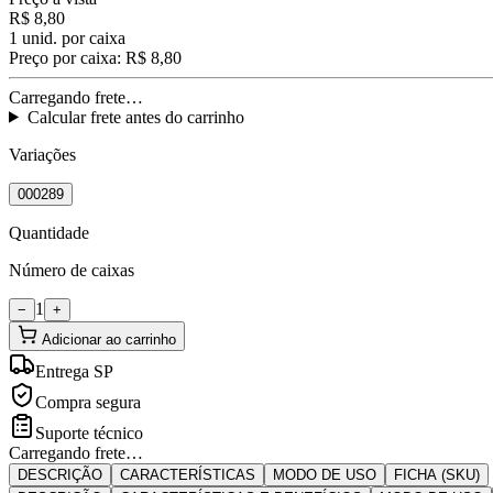
R$ 8,80
1
unid. por caixa
Preço por caixa:
R$ 8,80
Carregando frete…
Calcular frete antes do carrinho
Variações
000289
Quantidade
Número de caixas
1
−
+
Adicionar ao carrinho
Entrega SP
Compra segura
Suporte técnico
Carregando frete…
DESCRIÇÃO
CARACTERÍSTICAS
MODO DE USO
FICHA (SKU)