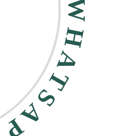
HATSAPP •