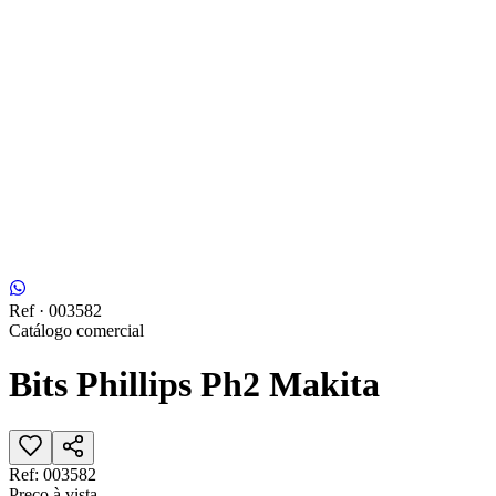
Ref ·
003582
Catálogo comercial
Bits Phillips Ph2 Makita
Ref:
003582
Preço à vista