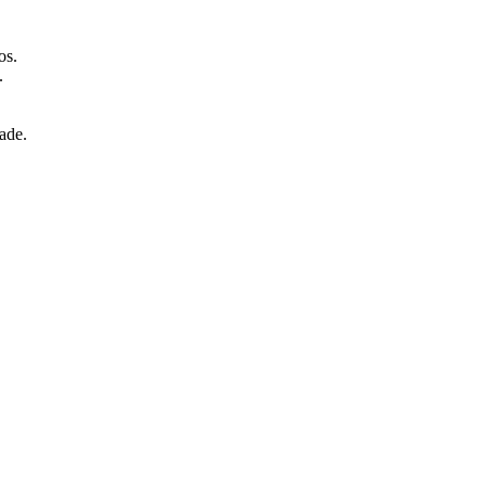
os.
.
.
ade.