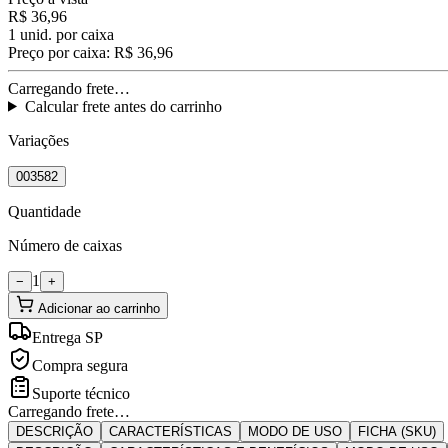
R$ 36,96
1
unid. por caixa
Preço por caixa:
R$ 36,96
Carregando frete…
Calcular frete antes do carrinho
Variações
003582
Quantidade
Número de caixas
1
−
+
Adicionar ao carrinho
Entrega SP
Compra segura
Suporte técnico
Carregando frete…
DESCRIÇÃO
CARACTERÍSTICAS
MODO DE USO
FICHA (SKU)