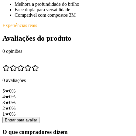
Melhora a profundidade do brilho
Face dupla para versatilidade
Compatível com compostos 3M
Experiências reais
Avaliações do produto
0
opiniões
—
0
avaliações
5
★
0
%
4
★
0
%
3
★
0
%
2
★
0
%
1
★
0
%
Entrar para avaliar
O que compradores dizem