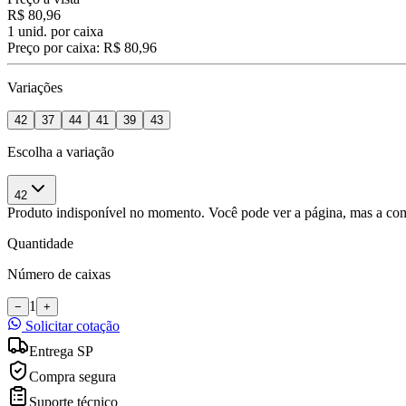
R$ 80,96
1
unid. por caixa
Preço por caixa:
R$ 80,96
Variações
42
37
44
41
39
43
Escolha a variação
42
Produto indisponível no momento. Você pode ver a página, mas a com
Quantidade
Número de caixas
1
−
+
Solicitar cotação
Entrega SP
Compra segura
Suporte técnico