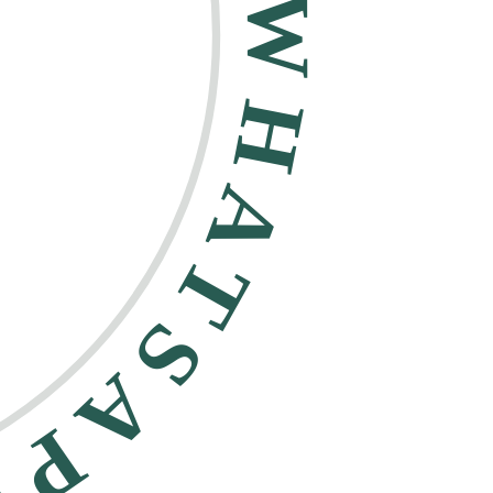
HATSAPP •