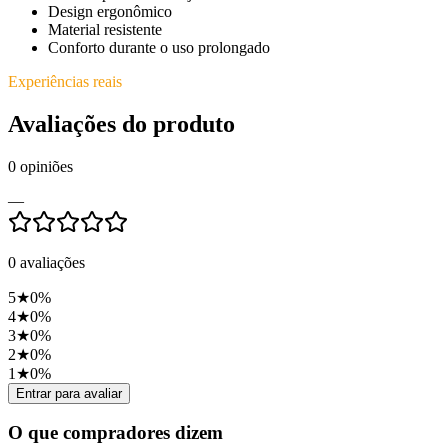
Design ergonômico
Material resistente
Conforto durante o uso prolongado
Experiências reais
Avaliações do produto
0
opiniões
—
0
avaliações
5
★
0
%
4
★
0
%
3
★
0
%
2
★
0
%
1
★
0
%
Entrar para avaliar
O que compradores dizem