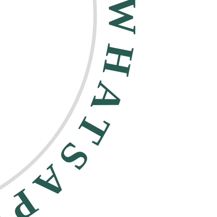
HATSAPP •