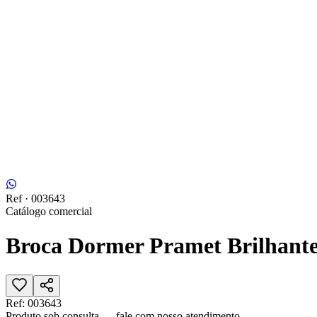
Ref ·
003643
Catálogo comercial
Broca Dormer Pramet Brilhant
Ref:
003643
Produto sob consulta — fale com nosso atendimento.