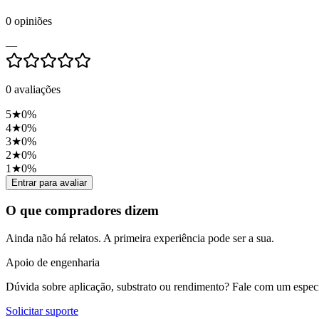
0
opiniões
—
0
avaliações
5
★
0
%
4
★
0
%
3
★
0
%
2
★
0
%
1
★
0
%
Entrar para avaliar
O que compradores dizem
Ainda não há relatos. A primeira experiência pode ser a sua.
Apoio de engenharia
Dúvida sobre aplicação, substrato ou rendimento? Fale com um especia
Solicitar suporte