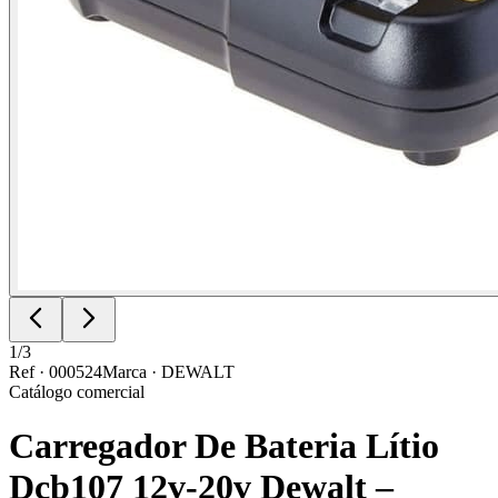
1
/
3
Ref ·
000524
Marca ·
DEWALT
Catálogo comercial
Carregador De Bateria Lítio
Dcb107 12v-20v Dewalt –