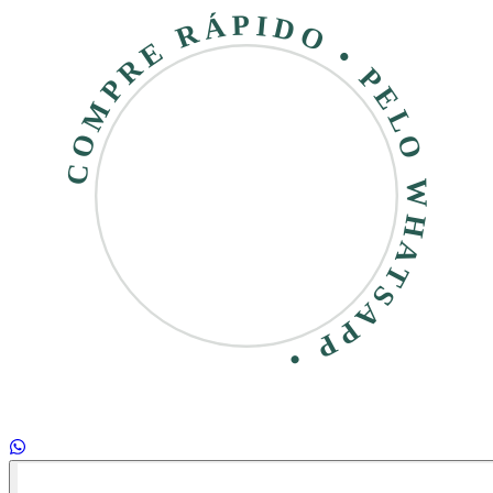
COMPRE RÁPIDO • PELO WHATSAPP •