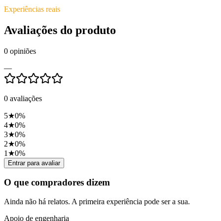
Experiências reais
Avaliações do produto
0
opiniões
—
0
avaliações
5
★
0
%
4
★
0
%
3
★
0
%
2
★
0
%
1
★
0
%
Entrar para avaliar
O que compradores dizem
Ainda não há relatos. A primeira experiência pode ser a sua.
Apoio de engenharia