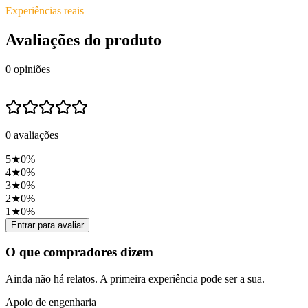
Experiências reais
Avaliações do produto
0
opiniões
—
0
avaliações
5
★
0
%
4
★
0
%
3
★
0
%
2
★
0
%
1
★
0
%
Entrar para avaliar
O que compradores dizem
Ainda não há relatos. A primeira experiência pode ser a sua.
Apoio de engenharia