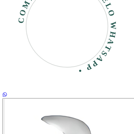
COMPRE RÁPIDO • PELO WHATSAPP •