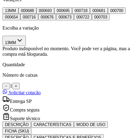
13MM
000688
000693
000695
000718
000681
000700
000654
000716
000676
000673
000722
000703
Escolha a variação
13MM
Produto indisponível no momento. Você pode ver a página, mas a
compra está bloqueada.
Quantidade
Número de caixas
1
−
+
Solicitar cotação
Entrega SP
Compra segura
Suporte técnico
DESCRIÇÃO
CARACTERÍSTICAS
MODO DE USO
FICHA (SKU)
DESCRIÇÃO
CARACTERÍSTICAS E BENEFÍCIOS