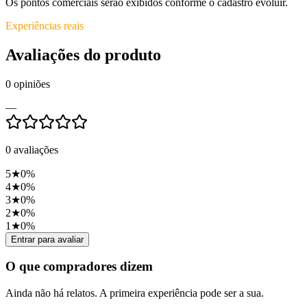
Os pontos comerciais serão exibidos conforme o cadastro evoluir.
Experiências reais
Avaliações do produto
0
opiniões
—
0
avaliações
5
★
0
%
4
★
0
%
3
★
0
%
2
★
0
%
1
★
0
%
Entrar para avaliar
O que compradores dizem
Ainda não há relatos. A primeira experiência pode ser a sua.