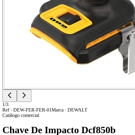
1
/
3
Ref ·
DEW-FER-FER-01
Marca ·
DEWALT
Catálogo comercial
Chave De Impacto Dcf850b