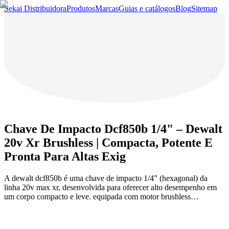
Sekai Distribuidora
Produtos
Marcas
Guias e catálogos
Blog
Sitemap
Chave De Impacto Dcf850b 1/4" – Dewalt
20v Xr Brushless | Compacta, Potente E
Pronta Para Altas Exig
A dewalt dcf850b é uma chave de impacto 1/4” (hexagonal) da
linha 20v max xr, desenvolvida para oferecer alto desempenho em
um corpo compacto e leve. equipada com motor brushless…