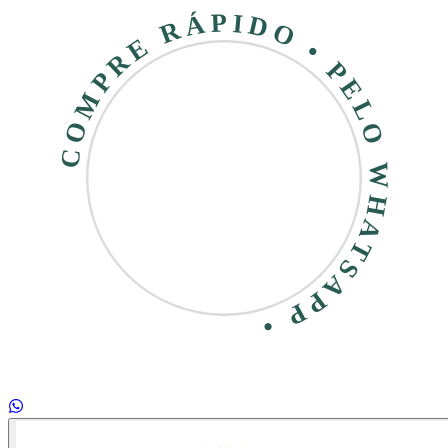
COMPRE RÁPIDO • PELO WHATSAPP •