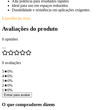
Alta potência para resultados rápidos
Ideal para uso em espaços reduzidos
Durabilidade e resistência em aplicações exigentes
Experiências reais
Avaliações do produto
0
opiniões
—
0
avaliações
5
★
0
%
4
★
0
%
3
★
0
%
2
★
0
%
1
★
0
%
Entrar para avaliar
O que compradores dizem