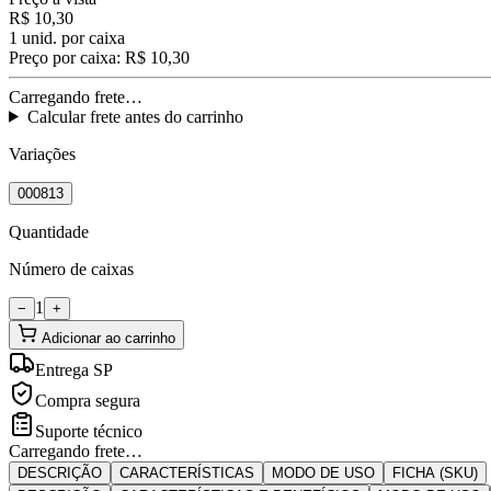
R$ 10,30
1
unid. por caixa
Preço por caixa:
R$ 10,30
Carregando frete…
Calcular frete antes do carrinho
Variações
000813
Quantidade
Número de caixas
1
−
+
Adicionar ao carrinho
Entrega SP
Compra segura
Suporte técnico
Carregando frete…
DESCRIÇÃO
CARACTERÍSTICAS
MODO DE USO
FICHA (SKU)