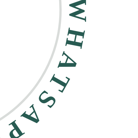
HATSAPP •