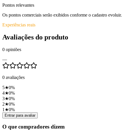
Pontos relevantes
Os pontos comerciais serão exibidos conforme o cadastro evoluir.
Experiências reais
Avaliações do produto
0
opiniões
—
0
avaliações
5
★
0
%
4
★
0
%
3
★
0
%
2
★
0
%
1
★
0
%
Entrar para avaliar
O que compradores dizem