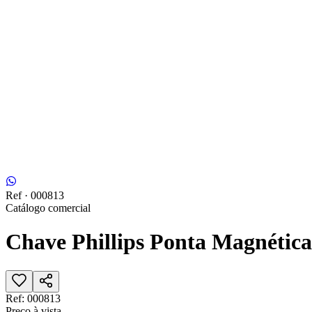
Ref ·
000813
Catálogo comercial
Chave Phillips Ponta Magnética 
Ref:
000813
Preço à vista