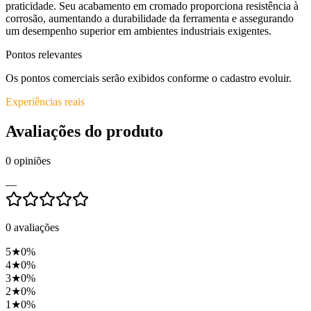
praticidade. Seu acabamento em cromado proporciona resistência à
corrosão, aumentando a durabilidade da ferramenta e assegurando
um desempenho superior em ambientes industriais exigentes.
Pontos relevantes
Os pontos comerciais serão exibidos conforme o cadastro evoluir.
Experiências reais
Avaliações do produto
0
opiniões
—
0
avaliações
5
★
0
%
4
★
0
%
3
★
0
%
2
★
0
%
1
★
0
%