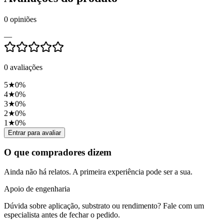
0
opiniões
—
0
avaliações
5
★
0
%
4
★
0
%
3
★
0
%
2
★
0
%
1
★
0
%
Entrar para avaliar
O que compradores dizem
Ainda não há relatos. A primeira experiência pode ser a sua.
Apoio de engenharia
Dúvida sobre aplicação, substrato ou rendimento? Fale com um
especialista antes de fechar o pedido.