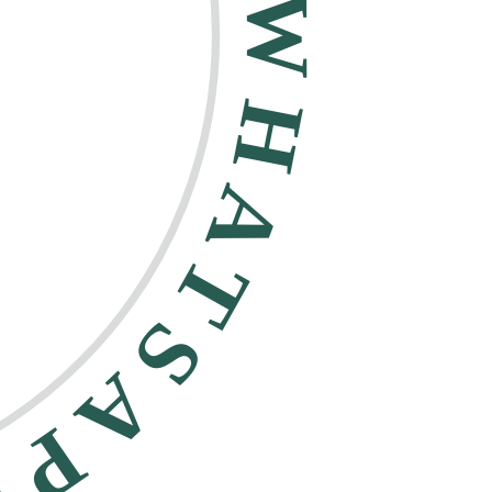
HATSAPP •