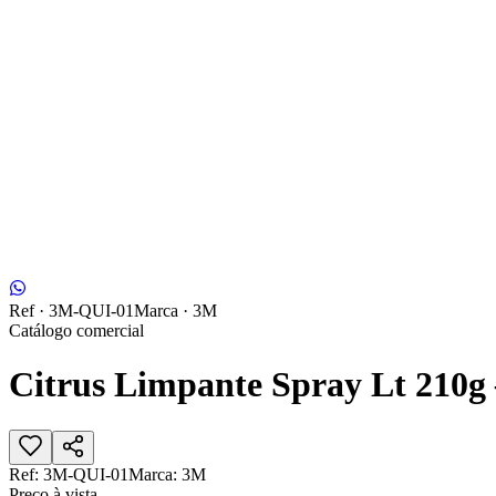
Ref ·
3M-QUI-01
Marca ·
3M
Catálogo comercial
Citrus Limpante Spray Lt 210g 
Ref:
3M-QUI-01
Marca:
3M
Preço à vista