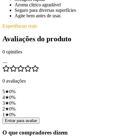
Aroma cítrico agradável
Seguro para diversas superfícies
Agite bem antes de usar.
Experiências reais
Avaliações do produto
0
opiniões
—
0
avaliações
5
★
0
%
4
★
0
%
3
★
0
%
2
★
0
%
1
★
0
%
Entrar para avaliar
O que compradores dizem