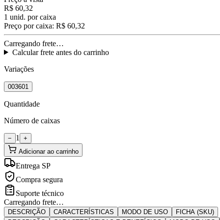
R$ 60,32
1
unid. por caixa
Preço por caixa:
R$ 60,32
Carregando frete…
Calcular frete antes do carrinho
Variações
003601
Quantidade
Número de caixas
1
−
+
Adicionar ao carrinho
Entrega SP
Compra segura
Suporte técnico
Carregando frete…
DESCRIÇÃO
CARACTERÍSTICAS
MODO DE USO
FICHA (SKU)