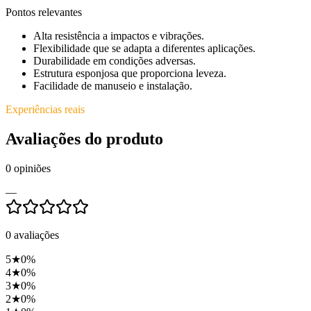
Pontos relevantes
Alta resistência a impactos e vibrações.
Flexibilidade que se adapta a diferentes aplicações.
Durabilidade em condições adversas.
Estrutura esponjosa que proporciona leveza.
Facilidade de manuseio e instalação.
Experiências reais
Avaliações do produto
0
opiniões
—
0
avaliações
5
★
0
%
4
★
0
%
3
★
0
%
2
★
0
%