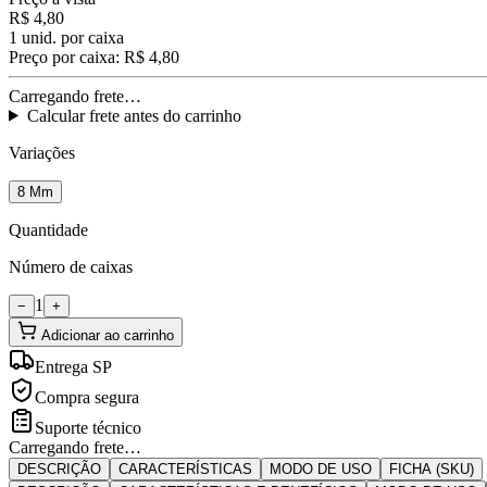
R$ 4,80
1
unid. por caixa
Preço por caixa:
R$ 4,80
Carregando frete…
Calcular frete antes do carrinho
Variações
8 Mm
Quantidade
Número de caixas
1
−
+
Adicionar ao carrinho
Entrega SP
Compra segura
Suporte técnico
Carregando frete…
DESCRIÇÃO
CARACTERÍSTICAS
MODO DE USO
FICHA (SKU)