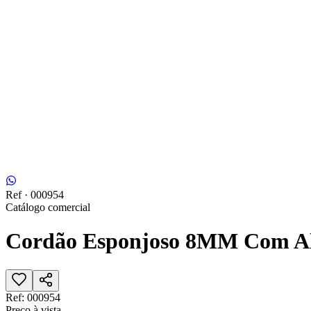
Ref ·
000954
Catálogo comercial
Cordão Esponjoso 8MM Com A
Ref:
000954
Preço à vista