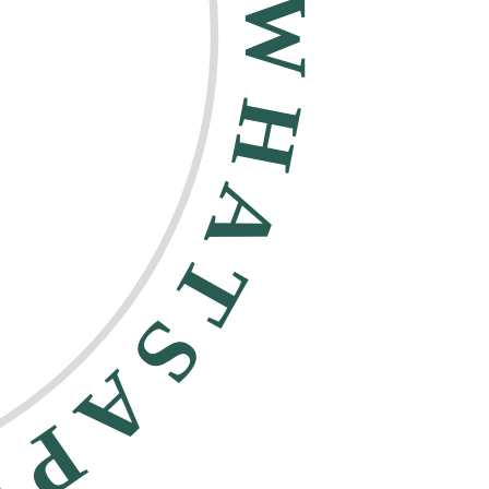
HATSAPP •