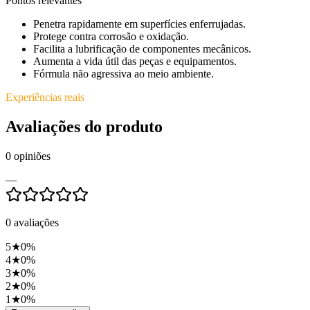
Pontos relevantes
Penetra rapidamente em superfícies enferrujadas.
Protege contra corrosão e oxidação.
Facilita a lubrificação de componentes mecânicos.
Aumenta a vida útil das peças e equipamentos.
Fórmula não agressiva ao meio ambiente.
Experiências reais
Avaliações do produto
0
opiniões
—
0
avaliações
5
★
0
%
4
★
0
%
3
★
0
%
2
★
0
%
1
★
0
%