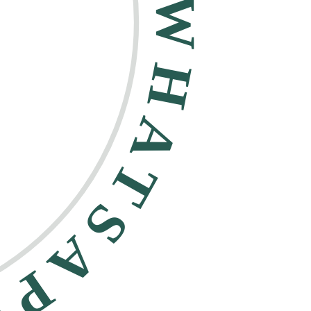
HATSAPP •