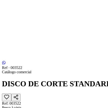
Ref ·
003522
Catálogo comercial
DISCO DE CORTE STANDARD 
Ref:
003522
Preço à vista