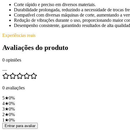
Corte rápido e preciso em diversos materiais.
Durabilidade prolongada, reduzindo a necessidade de trocas fre
Compatível com diversas máquinas de corte, aumentando a vers
Redução de vibrações durante o uso, proporcionando maior con
Desempenho consistente, garantindo resultados de alta qualida
Experiências reais
Avaliações do produto
0
opiniões
—
0
avaliações
5
★
0
%
4
★
0
%
3
★
0
%
2
★
0
%
1
★
0
%
Entrar para avaliar