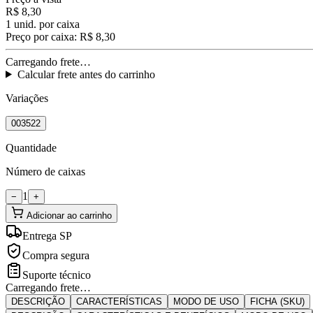
R$ 8,30
1
unid. por caixa
Preço por caixa:
R$ 8,30
Carregando frete…
Calcular frete antes do carrinho
Variações
003522
Quantidade
Número de caixas
1
−
+
Adicionar ao carrinho
Entrega SP
Compra segura
Suporte técnico
Carregando frete…
DESCRIÇÃO
CARACTERÍSTICAS
MODO DE USO
FICHA (SKU)