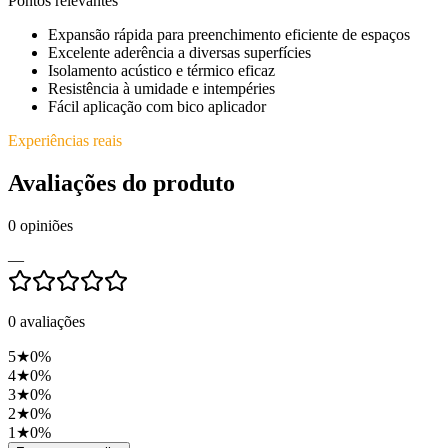
Pontos relevantes
Expansão rápida para preenchimento eficiente de espaços
Excelente aderência a diversas superfícies
Isolamento acústico e térmico eficaz
Resistência à umidade e intempéries
Fácil aplicação com bico aplicador
Experiências reais
Avaliações do produto
0
opiniões
—
0
avaliações
5
★
0
%
4
★
0
%
3
★
0
%
2
★
0
%
1
★
0
%