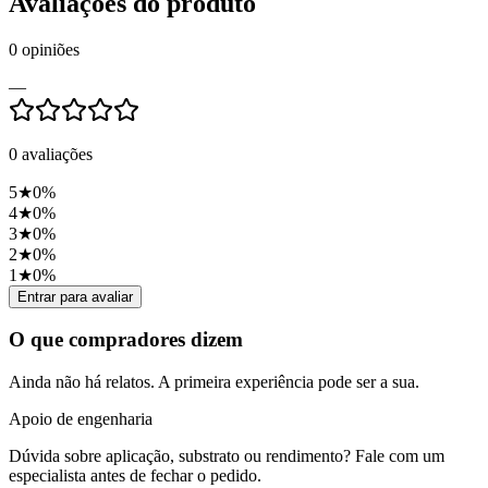
Avaliações do produto
0
opiniões
—
0
avaliações
5
★
0
%
4
★
0
%
3
★
0
%
2
★
0
%
1
★
0
%
Entrar para avaliar
O que compradores dizem
Ainda não há relatos. A primeira experiência pode ser a sua.
Apoio de engenharia
Dúvida sobre aplicação, substrato ou rendimento? Fale com um
especialista antes de fechar o pedido.