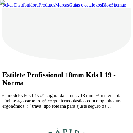
Sekai Distribuidora
Produtos
Marcas
Guias e catálogos
Blog
Sitemap
Estilete Profissional 18mm Kds L19 -
Norma
✅ modelo: kds l19. ✅ largura da lâmina: 18 mm. ✅ material da
lâmina: aço carbono. ✅ corpo: termoplástico com empunhadura
ergonômica. ✅ trava: tipo roldana para ajuste seguro da…