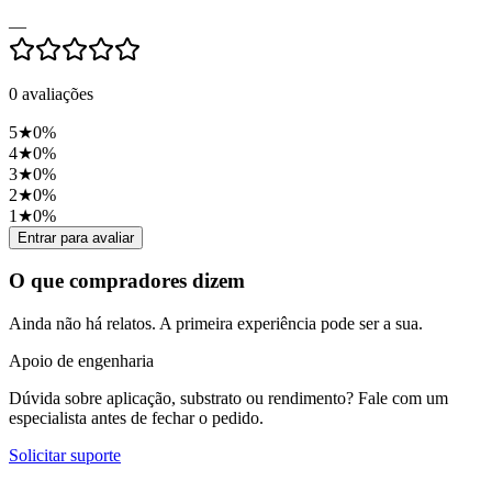
—
0
avaliações
5
★
0
%
4
★
0
%
3
★
0
%
2
★
0
%
1
★
0
%
Entrar para avaliar
O que compradores dizem
Ainda não há relatos. A primeira experiência pode ser a sua.
Apoio de engenharia
Dúvida sobre aplicação, substrato ou rendimento? Fale com um
especialista antes de fechar o pedido.
Solicitar suporte