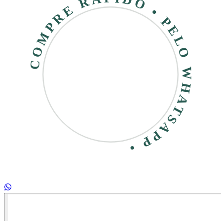
COMPRE RÁPIDO • PELO WHATSAPP •