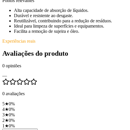
Pontos relevantes
Alta capacidade de absorção de líquidos.
Durável e resistente ao desgaste.
Reutilizável, contribuindo para a redução de resíduos.
Ideal para limpeza de superfícies e equipamentos.
Facilita a remoção de sujeira e óleo.
Experiências reais
Avaliações do produto
0
opiniões
—
0
avaliações
5
★
0
%
4
★
0
%
3
★
0
%
2
★
0
%
1
★
0
%