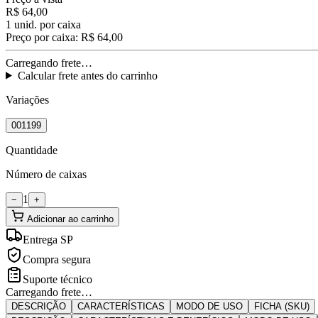
R$ 64,00
1
unid. por caixa
Preço por caixa:
R$ 64,00
Carregando frete…
Calcular frete antes do carrinho
Variações
001199
Quantidade
Número de caixas
1
−
+
Adicionar ao carrinho
Entrega SP
Compra segura
Suporte técnico
Carregando frete…
DESCRIÇÃO
CARACTERÍSTICAS
MODO DE USO
FICHA (SKU)