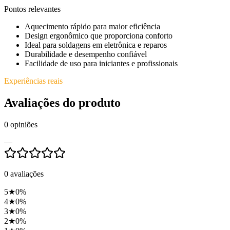
Pontos relevantes
Aquecimento rápido para maior eficiência
Design ergonômico que proporciona conforto
Ideal para soldagens em eletrônica e reparos
Durabilidade e desempenho confiável
Facilidade de uso para iniciantes e profissionais
Experiências reais
Avaliações do produto
0
opiniões
—
0
avaliações
5
★
0
%
4
★
0
%
3
★
0
%
2
★
0
%