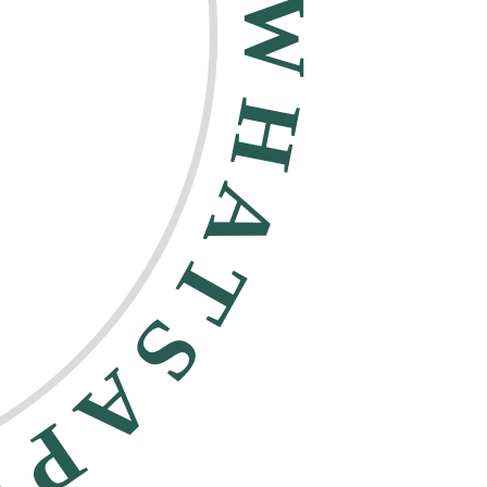
HATSAPP •