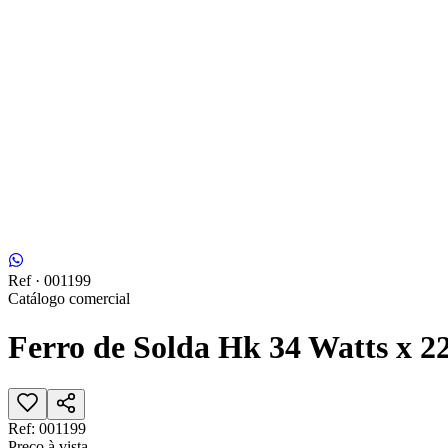
Ref ·
001199
Catálogo comercial
Ferro de Solda Hk 34 Watts x 2
Ref:
001199
Preço à vista