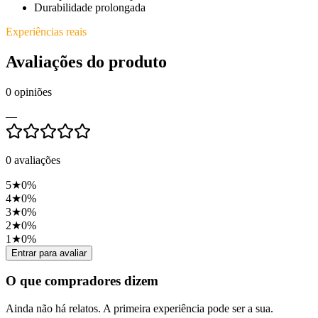
Durabilidade prolongada
Experiências reais
Avaliações do produto
0
opiniões
—
0
avaliações
5
★
0
%
4
★
0
%
3
★
0
%
2
★
0
%
1
★
0
%
Entrar para avaliar
O que compradores dizem
Ainda não há relatos. A primeira experiência pode ser a sua.