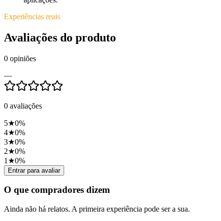
Experiências reais
Avaliações do produto
0
opiniões
—
0
avaliações
5
★
0
%
4
★
0
%
3
★
0
%
2
★
0
%
1
★
0
%
Entrar para avaliar
O que compradores dizem
Ainda não há relatos. A primeira experiência pode ser a sua.