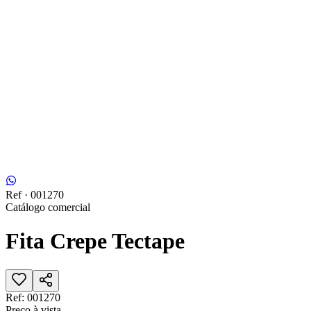
Ref ·
001270
Catálogo comercial
Fita Crepe Tectape
Ref:
001270
Preço à vista