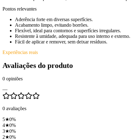
Pontos relevantes
Aderência forte em diversas superfícies.
Acabamento limpo, evitando borrões.
Flexível, ideal para contornos e superfícies irregulares.
Resistente à umidade, adequada para uso interno e externo.
Fácil de aplicar e remover, sem deixar resíduos.
Experiências reais
Avaliações do produto
0
opiniões
—
0
avaliações
5
★
0
%
4
★
0
%
3
★
0
%
2
★
0
%