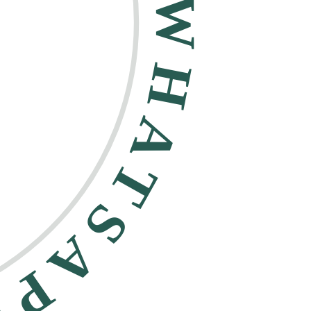
HATSAPP •