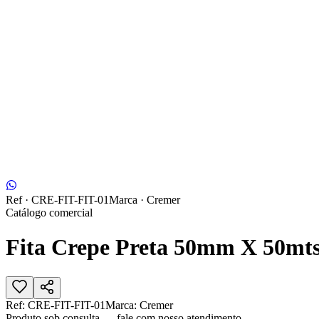
Ref ·
CRE-FIT-FIT-01
Marca ·
Cremer
Catálogo comercial
Fita Crepe Preta 50mm X 50mts 
Ref:
CRE-FIT-FIT-01
Marca:
Cremer
Produto sob consulta — fale com nosso atendimento.