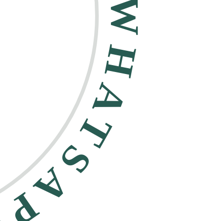
HATSAPP •