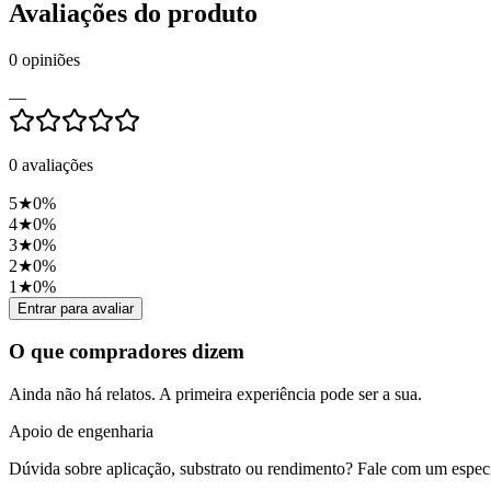
Avaliações do produto
0
opiniões
—
0
avaliações
5
★
0
%
4
★
0
%
3
★
0
%
2
★
0
%
1
★
0
%
Entrar para avaliar
O que compradores dizem
Ainda não há relatos. A primeira experiência pode ser a sua.
Apoio de engenharia
Dúvida sobre aplicação, substrato ou rendimento? Fale com um especia