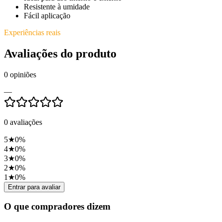
Resistente à umidade
Fácil aplicação
Experiências reais
Avaliações do produto
0
opiniões
—
0
avaliações
5
★
0
%
4
★
0
%
3
★
0
%
2
★
0
%
1
★
0
%
Entrar para avaliar
O que compradores dizem