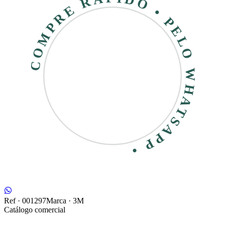
COMPRE RÁPIDO • PELO WHATSAPP •
Ref ·
001297
Marca ·
3M
Catálogo comercial