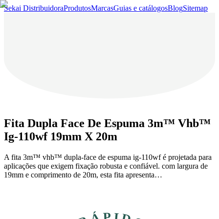
Sekai Distribuidora
Produtos
Marcas
Guias e catálogos
Blog
Sitemap
Fita Dupla Face De Espuma 3m™ Vhb™
Ig-110wf 19mm X 20m
A fita 3m™ vhb™ dupla-face de espuma ig-110wf é projetada para
aplicações que exigem fixação robusta e confiável. com largura de
19mm e comprimento de 20m, esta fita apresenta…