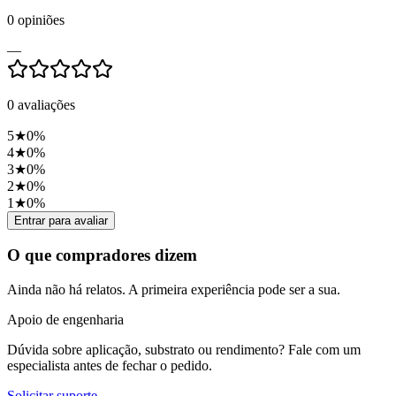
0
opiniões
—
0
avaliações
5
★
0
%
4
★
0
%
3
★
0
%
2
★
0
%
1
★
0
%
Entrar para avaliar
O que compradores dizem
Ainda não há relatos. A primeira experiência pode ser a sua.
Apoio de engenharia
Dúvida sobre aplicação, substrato ou rendimento? Fale com um
especialista antes de fechar o pedido.
Solicitar suporte