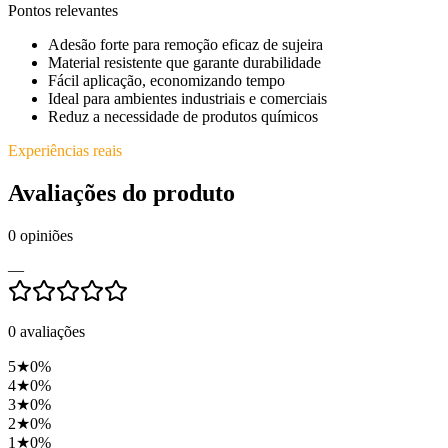
Pontos relevantes
Adesão forte para remoção eficaz de sujeira
Material resistente que garante durabilidade
Fácil aplicação, economizando tempo
Ideal para ambientes industriais e comerciais
Reduz a necessidade de produtos químicos
Experiências reais
Avaliações do produto
0
opiniões
—
0
avaliações
5
★
0
%
4
★
0
%
3
★
0
%
2
★
0
%
1
★
0
%