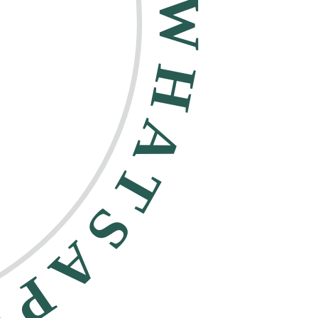
HATSAPP •