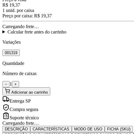
R$ 19,37
1
unid. por caixa
Preço por caixa:
R$ 19,37
Carregando frete…
Calcular frete antes do carrinho
Variações
001319
Quantidade
Número de caixas
1
−
+
Adicionar ao carrinho
Entrega SP
Compra segura
Suporte técnico
Carregando frete…
DESCRIÇÃO
CARACTERÍSTICAS
MODO DE USO
FICHA (SKU)