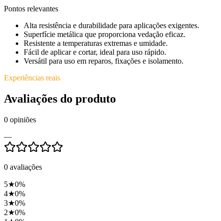
Pontos relevantes
Alta resistência e durabilidade para aplicações exigentes.
Superfície metálica que proporciona vedação eficaz.
Resistente a temperaturas extremas e umidade.
Fácil de aplicar e cortar, ideal para uso rápido.
Versátil para uso em reparos, fixações e isolamento.
Experiências reais
Avaliações do produto
0
opiniões
—
0
avaliações
5
★
0
%
4
★
0
%
3
★
0
%
2
★
0
%