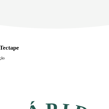
 Tectape
ção