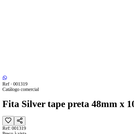
Ref ·
001319
Catálogo comercial
Fita Silver tape preta 48mm x 1
Ref:
001319
Preço à vista