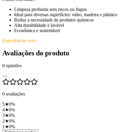
Limpeza profunda sem riscos ou fiapos
Ideal para diversas superfícies: vidro, madeira e plástico
Reduz a necessidade de produtos químicos
Alta durabilidade e lavável
Econômica e sustentável
Experiências reais
Avaliações do produto
0
opiniões
—
0
avaliações
5
★
0
%
4
★
0
%
3
★
0
%
2
★
0
%
1
★
0
%