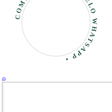
COMPRE RÁPIDO • PELO WHATSAPP •