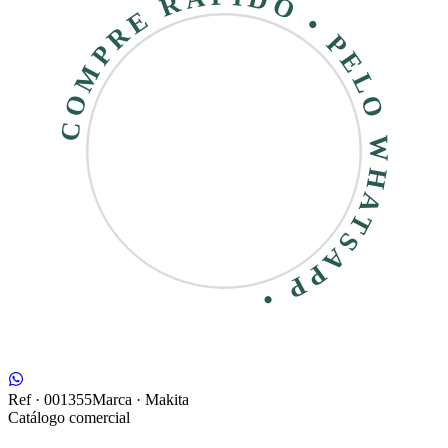
COMPRE RÁPIDO • PELO WHATSAPP •
Ref ·
001355
Marca ·
Makita
Catálogo comercial