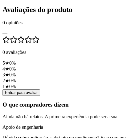
Avaliações do produto
0
opiniões
—
0
avaliações
5
★
0
%
4
★
0
%
3
★
0
%
2
★
0
%
1
★
0
%
Entrar para avaliar
O que compradores dizem
Ainda não há relatos. A primeira experiência pode ser a sua.
Apoio de engenharia
Dúvida sobre aplicação, substrato ou rendimento? Fale com um