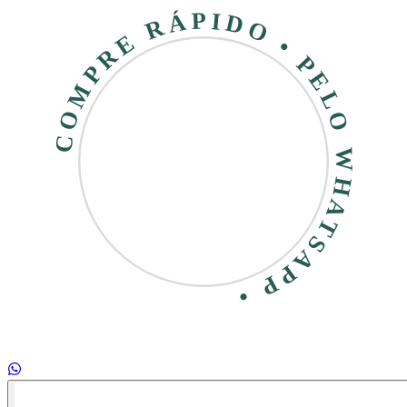
COMPRE RÁPIDO • PELO WHATSAPP •