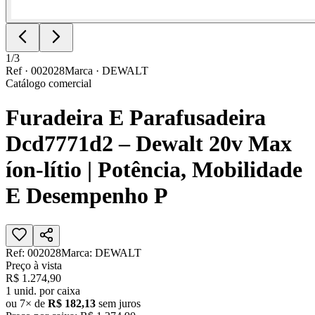
1
/
3
Ref ·
002028
Marca ·
DEWALT
Catálogo comercial
Furadeira E Parafusadeira
Dcd7771d2 – Dewalt 20v Max
íon-lítio | Potência, Mobilidade
E Desempenho P
Ref:
002028
Marca:
DEWALT
Preço à vista
R$ 1.274,90
1
unid. por caixa
ou
7
× de
R$ 182,13
sem juros