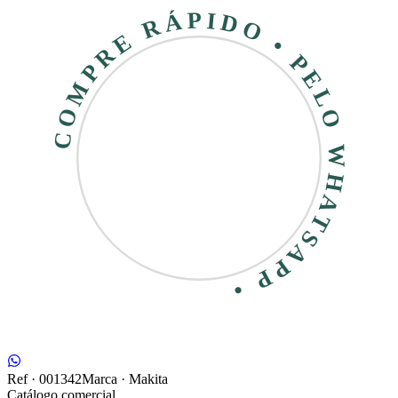
COMPRE RÁPIDO • PELO WHATSAPP •
Ref ·
001342
Marca ·
Makita
Catálogo comercial