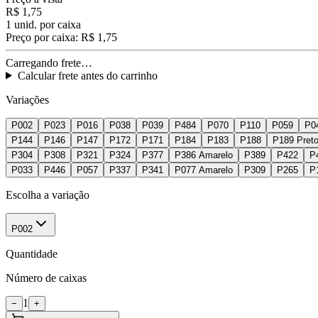
R$ 1,75
1
unid. por caixa
Preço por caixa:
R$ 1,75
Carregando frete…
Calcular frete antes do carrinho
Variações
P002
P023
P016
P038
P039
P484
P070
P110
P059
P0
P144
P146
P147
P172
P171
P184
P183
P188
P189 Pret
P304
P308
P321
P324
P377
P386 Amarelo
P389
P422
P
P033
P446
P057
P337
P341
P077 Amarelo
P309
P265
P
Escolha a variação
P002
Quantidade
Número de caixas
1
−
+