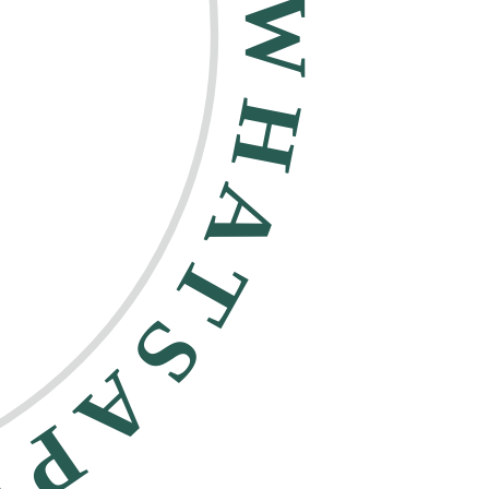
HATSAPP •