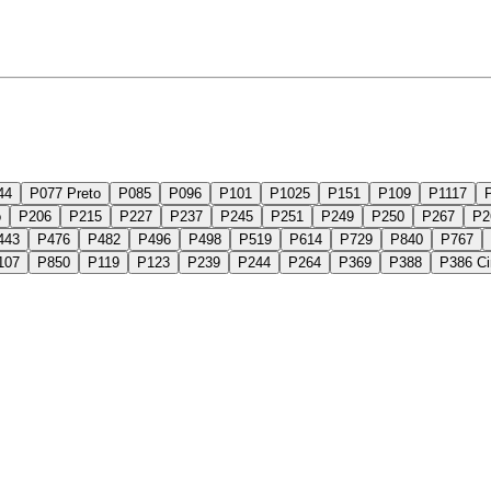
44
P077 Preto
P085
P096
P101
P1025
P151
P109
P1117
o
P206
P215
P227
P237
P245
P251
P249
P250
P267
P2
443
P476
P482
P496
P498
P519
P614
P729
P840
P767
107
P850
P119
P123
P239
P244
P264
P369
P388
P386 Ci