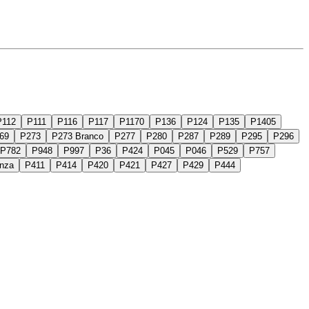
P112
P111
P116
P117
P1170
P136
P124
P135
P1405
69
P273
P273 Branco
P277
P280
P287
P289
P295
P296
P782
P948
P997
P36
P424
P045
P046
P529
P757
nza
P411
P414
P420
P421
P427
P429
P444