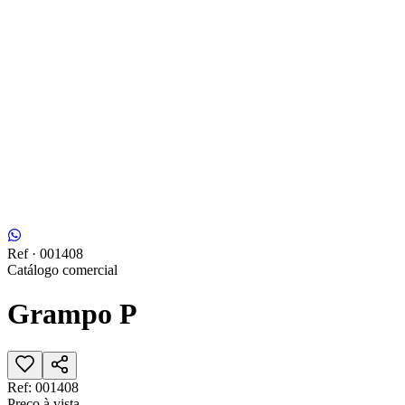
Ref ·
001408
Catálogo comercial
Grampo P
Ref:
001408
Preço à vista