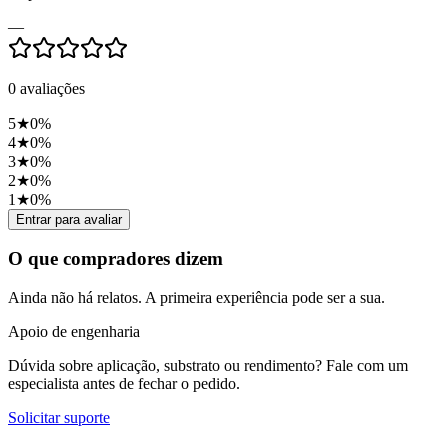
—
0
avaliações
5
★
0
%
4
★
0
%
3
★
0
%
2
★
0
%
1
★
0
%
Entrar para avaliar
O que compradores dizem
Ainda não há relatos. A primeira experiência pode ser a sua.
Apoio de engenharia
Dúvida sobre aplicação, substrato ou rendimento? Fale com um
especialista antes de fechar o pedido.
Solicitar suporte