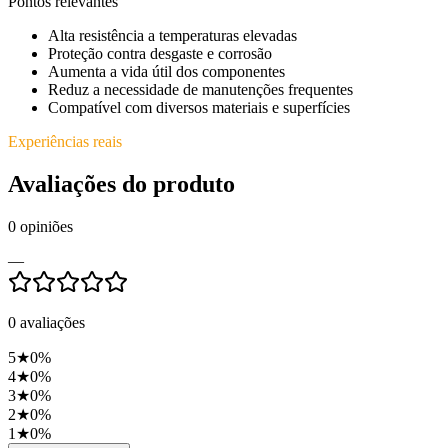
Pontos relevantes
Alta resistência a temperaturas elevadas
Proteção contra desgaste e corrosão
Aumenta a vida útil dos componentes
Reduz a necessidade de manutenções frequentes
Compatível com diversos materiais e superfícies
Experiências reais
Avaliações do produto
0
opiniões
—
0
avaliações
5
★
0
%
4
★
0
%
3
★
0
%
2
★
0
%
1
★
0
%