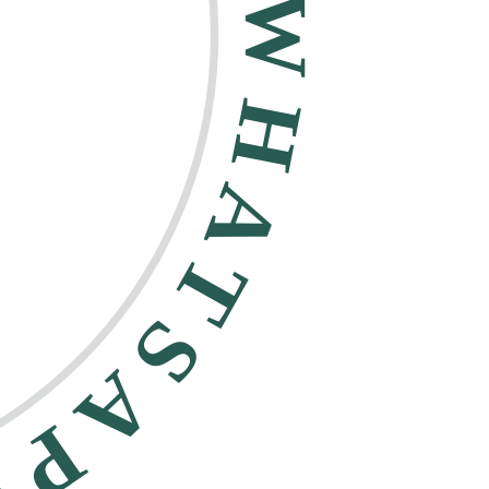
HATSAPP •