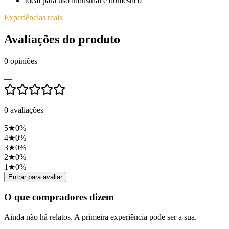
Ideal para uso industrial e doméstico
Experiências reais
Avaliações do produto
0
opiniões
—
0
avaliações
5
★
0
%
4
★
0
%
3
★
0
%
2
★
0
%
1
★
0
%
Entrar para avaliar
O que compradores dizem
Ainda não há relatos. A primeira experiência pode ser a sua.